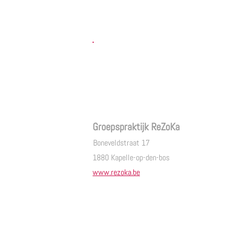
Groepspraktijk ReZoKa
Boneveldstraat 17
1880 Kapelle-op-den-bos
www.rezoka.be