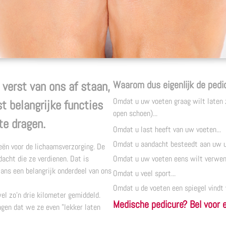
Waarom dus eigenlijk de pedi
verst van ons af staan,
Omdat u uw voeten graag wilt laten z
t belangrijke functies
open schoen)...
te dragen.
Omdat u last heeft van uw voeten...
Omdat u aandacht besteedt aan uw uit
ieën voor de lichaamsverzorging. De
dacht die ze verdienen. Dat is
Omdat u uw voeten eens wilt verwenn
tans een belangrijk onderdeel van ons
Omdat u veel sport...
Omdat u de voeten een spiegel vindt v
el zo'n drie kilometer gemiddeld.
Medische pedicure? Bel voor 
dagen dat we ze even "lekker laten