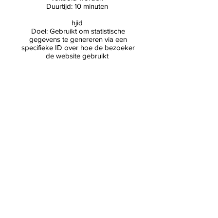
Duurtijd: 10 minuten
hjid
Doel: Gebruikt om statistische
gegevens te genereren via een
specifieke ID over hoe de bezoeker
de website gebruikt
Duurtijd: 1 jaar
utma
Doel: Gebruikt om statistische
gegevens te genereren wanneer een
bezoeker zijn eerste en zijn laatste
bezoek plaatsvond
Duurtijd: 2 jaar
utmz
Doel: Gebruikt om de bron of
campagne aan te geven hoe de
gebruiker de site heeft bereikt
Duurtijd: 6 maanden
Beheer van cookies
Beheer van cookies via je browser:
Als je wil vermijden dat bepaalde